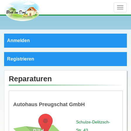
Toggle
naviga
Anmelden
Registrieren
Reparaturen
Autohaus Preugschat GmbH
Schulze-Delitzsch-
Str. 43