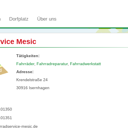
n
Dorfplatz
Über uns
vice Mesic
Tätigkeiten:
Fahrräder
,
Fahrradreparatur
,
Fahrradwerkstatt
Adresse:
Krendelstraße 24
30916 Isernhagen
101350
101351
rradservice-mesic.de