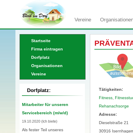
Vereine
Organisatione
Startseite
PRÄVENTAS
Firma eintragen
Dorfplatz
Organisationen
Vereine
Tätigkeiten:
Dorfplatz:
Fitness
,
Fitnesstu
Mitarbeiter für unseren
Rehanachsorge
Servicebereich (m/w/d)
Adresse:
19.10.2020 (Ich biete)
Dieselstraße 21
Als fester Teil unseres
30916 Isernhage