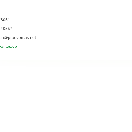
73051
240557
en@praeventas.net
entas.de